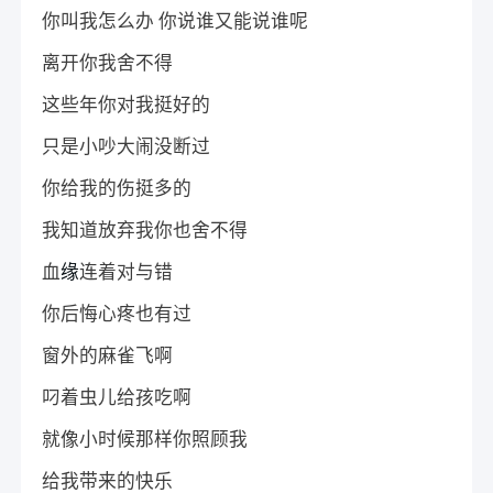
你叫我怎么办 你说谁又能说谁呢
离开你我舍不得
这些年你对我挺好的
只是小吵大闹没断过
你给我的伤挺多的
我知道放弃我你也舍不得
血
缘
连着对与错
你后悔心疼也有过
窗外的麻雀飞啊
叼着虫儿给孩吃啊
就像小时候那样你照顾我
给我带来的快乐