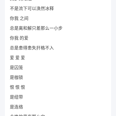
不是流下可以涣然冰释
你我 之间
总是离和解只差那么一小步
你我 的爱
总是患得患失扞格不入
爱 爱 爱
是囚笼
是枷锁
恨 恨 恨
是纽带
是连络