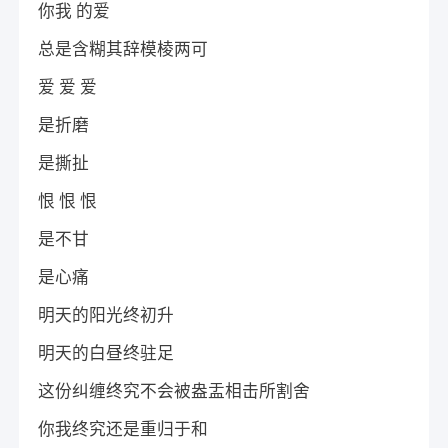
你我 的爱
总是含糊其辞模棱两可
爱 爱 爱
是折磨
是撕扯
恨 恨 恨
是不甘
是心痛
明天的阳光终初升
明天的白昼终驻足
这份纠缠终究不会被盎盂相击所割舍
你我终究还是重归于和