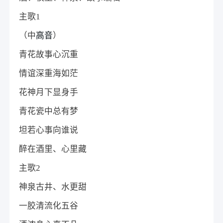
主歌1
（中
高音
）
青花故事心沉重
情谊深重海如茫
花神月下显身手
青花瓷中总有梦
坦若心事向谁说
醉在酒里、心里藏
主歌2
神泉古井、水更甜
一胶清流化五谷