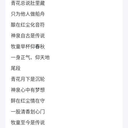
青花总说肚里藏
只为他人做船舟
酿在红尘化音符
神泉自古是传说
牧童举杯仰
春
秋
一身正气、仰天地
尾段
青花月下是沉轮
神泉心中有梦想
醉在红尘情在守
一股清香划心门
牧童至今是传说