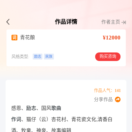
作品详情
作者主页
¥12000
青花酿
词
购买咨询
风格类型:
励志
民族
作品人气：141
分享作品
感恩、
励志
、国风
歌曲
作词
、猫仔（云）杏花村、青花瓷文化,清香白
酒、牧童、神泉、故事编辑