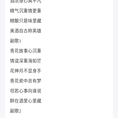
酒浓身心真不凡
精气沉重情更重
精酿只是味里藏
美酒自古称英雄
副歌1
青花故事心沉重
情谊深重海如茫
花神月不显身手
青花瓷中总有梦
坦若心事向谁说
醉在酒里心里藏
副歌2