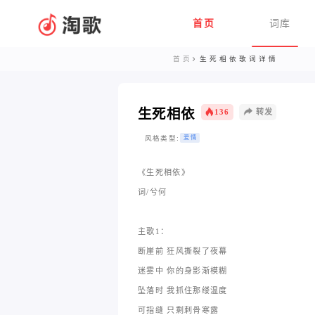
首页
词库
首页
生死相依歌词详情
生死相依
136
转发
风格类型:
爱情
《生死相依》
词/兮何
主歌1：
断崖前 狂风撕裂了夜幕
迷雾中 你的身影渐模糊
坠落时 我抓住那缕温度
可指缝 只剩刺骨寒露