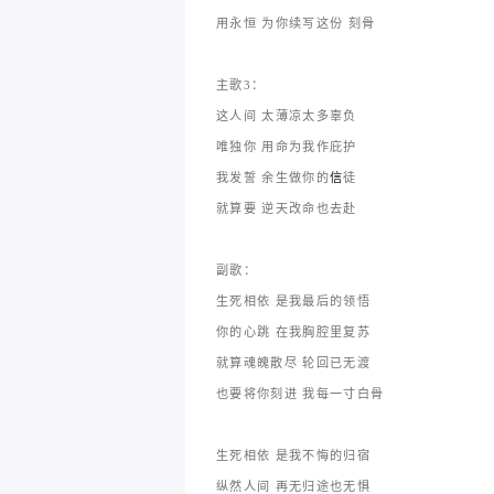
用永恒 为你续写这份 刻骨
主歌3：
这人间 太薄凉太多辜负
唯独你 用命为我作庇护
我发誓 余生做你的
信
徒
就算要 逆天改命也去赴
副歌：
生死相依 是我最后的领悟
你的心跳 在我胸腔里复苏
就算魂魄散尽 轮回已无渡
也要将你刻进 我每一寸白骨
生死相依 是我不悔的归宿
纵然人间 再无归途也无惧