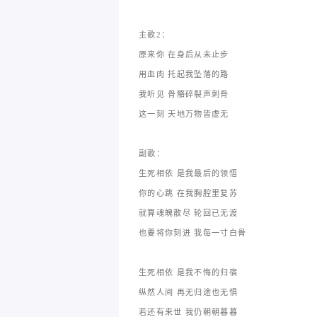
主歌2：
原来你 在身后从未止步
用血肉 托起我坠落的路
我听见 骨骼碎裂声刺骨
这一刻 天地万物皆虚无
副歌：
生死相依 是我最后的领悟
你的心跳 在我胸腔里复苏
就算魂魄散尽 轮回已无渡
也要将你刻进 我每一寸白骨
生死相依 是我不悔的归宿
纵然人间 再无归途也无惧
若还有来世 我仍朝朝暮暮