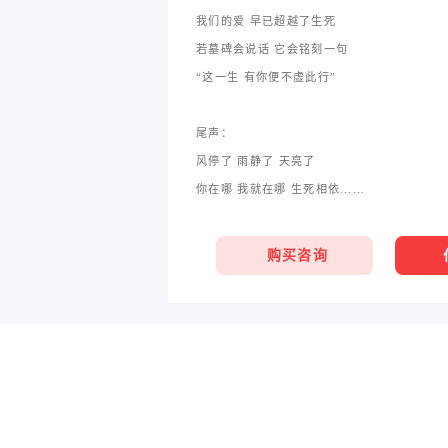
我们的爱 早已超越了生死
若墓碑会说话 它会铭刻一句
“这一生 有你便不虚此行”
尾声：
风停了 雨静了 天亮了
你在哪 我就在哪 生死相依……
购买咨询