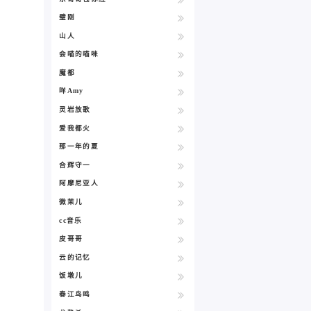
璧刚
山人
会喵的喵咪
魔都
咩Amy
灵岩放歌
爱我都火
那一年的夏
合辉守一
阿摩尼亚人
微茉儿
cc音乐
皮哥哥
云的记忆
饭墩儿
春江鸟鸣