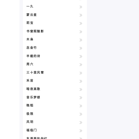
一久
蒙云星
莉宝
书窗照魅影
木枭
念金竹
半截的诗
周六
三十里风雪
禾苗
暗夜高歌
音乐梦想
晚稻
极限
风玥
福临门
东哥哥包你红