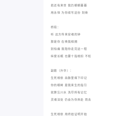
若还有来世 我仍朝朝暮暮
用永恒 为你续写这份 刻骨
桥段：
听 远方传来安魂的钟
那是你 在唤我相拥
别怕痛 我陪你走完这一程
纵使长眠 也要十指相扣 不松
副歌（升华）：
生死相依 血脉里烙下印记
你的眼眸 是我来生的指引
就算忘川水 洗尽所有记忆
灵魂深处 仍会为你奔赴 而去
生死相依 用终结证明开始