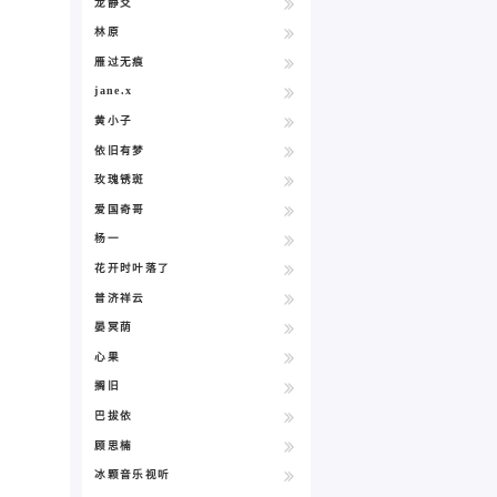
龙静爻
林原
雁过无痕
jane.x
黄小子
依旧有梦
玫瑰锈斑
爱国奇哥
杨一
花开时叶落了
普济祥云
晏冥荫
心果
搁旧
巴拔依
顾思楠
冰颗音乐视听