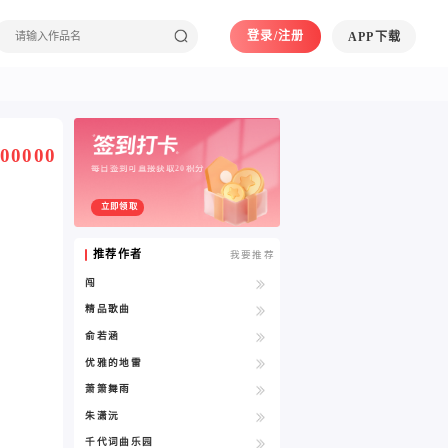
登录/注册
APP下载
00000
每日签到可直接获取20积分
立即领取
推荐作者
我要推荐
闯
精品歌曲
俞若涵
优雅的地雷
萧箫舞雨
朱潇沅
千代词曲乐园