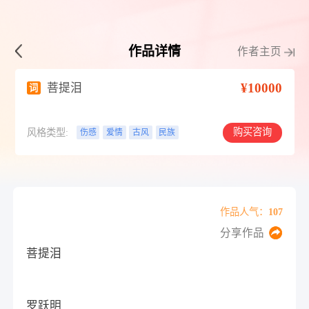
作品详情
作者主页
¥10000
菩提泪
词
购买咨询
风格类型:
伤感
爱情
古风
民族
作品人气：107
分享作品
菩提泪
罗跃明