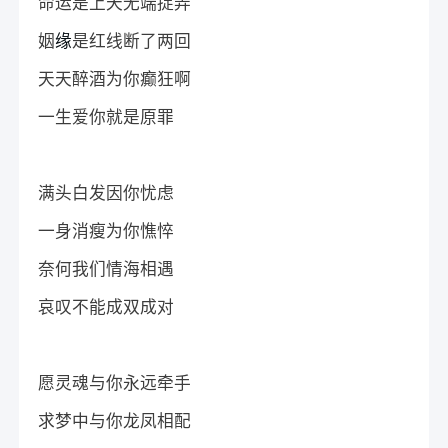
命运是上天无端捉弄
姻
缘
是红线断了两回
天天醉酒为你癫狂啊
一生爱你就是原罪
满头白发因你忧虑
一身消瘦为你憔悴
奈何我们情海相遇
哀叹不能成双成对
愿灵魂与你永远牵手
求梦中与你龙凤相配