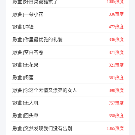
[歌曲]好白菜被猪拱了
1005热度
[歌曲]一朵小花
336热度
[歌曲]冲锋
472热度
[歌曲]你里最优雅的礼貌
336热度
[歌曲]空白答卷
371热度
[歌曲]无花果
321热度
[歌曲]闺蜜
381热度
[歌曲]你这个无情又漂亮的女人
390热度
[歌曲]无人机
757热度
[歌曲]回头草
358热度
[歌曲]突然发现我们没有告别
1365热度