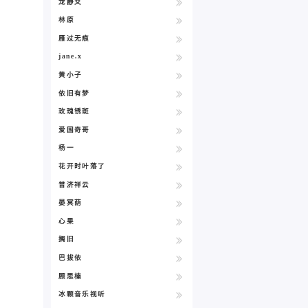
龙静爻
林原
雁过无痕
jane.x
黄小子
依旧有梦
玫瑰锈斑
爱国奇哥
杨一
花开时叶落了
普济祥云
晏冥荫
心果
搁旧
巴拔依
顾思楠
冰颗音乐视听