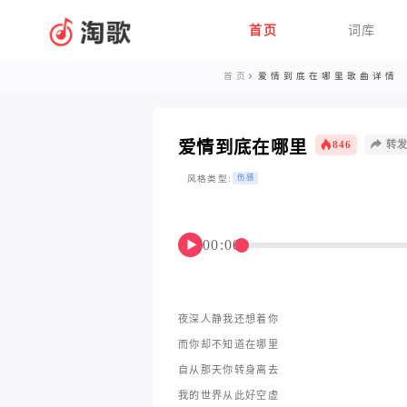
首页
词库
首页
爱情到底在哪里歌曲详情
爱情到底在哪里
846
转
风格类型:
伤感
00:00
▶
夜深人静我还想着你
而你却不知道在哪里
自从那天你转身离去
我的世界从此好空虚