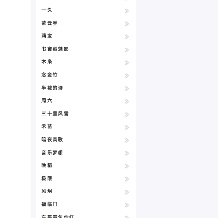
一久
蒙云星
莉宝
书窗照魅影
木枭
念金竹
半截的诗
周六
三十里风雪
禾苗
暗夜高歌
音乐梦想
晚稻
极限
风玥
福临门
东哥哥包你红