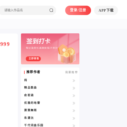
登录/注册
APP下载
999
每日签到可直接获取20积分
立即领取
推荐作者
我要推荐
闯
精品歌曲
俞若涵
优雅的地雷
萧箫舞雨
朱潇沅
千代词曲乐园