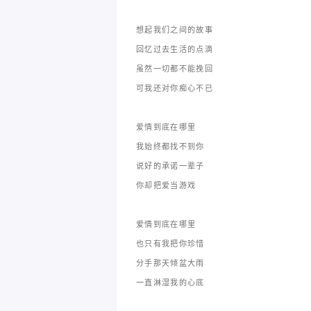
想起我们之间的故事
回忆过去生活的点滴
虽然一切都不能挽回
可我还对你痴心不已
爱情到底在哪里
我始终都找不到你
说好的承诺一辈子
你却把爱当游戏
爱情到底在哪里
也只有我把你珍惜
分手那天倾盆大雨
一直淋湿我的心底