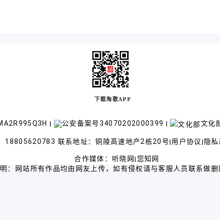
下载淘歌APP
A2R995Q3H
公安备案号34070202000399
文化部
|
|
18805620783 联系地址：铜陵高速地产2栋20号
用户协议
隐私
|
|
合作媒体：
听晓网
您知网
|
声明：网站所有作品均由网友上传，如有侵权请与客服人员联系做删