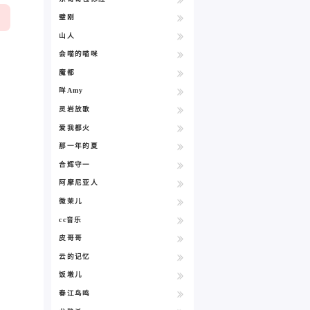
璧刚
山人
会喵的喵咪
魔都
咩Amy
灵岩放歌
爱我都火
那一年的夏
合辉守一
阿摩尼亚人
微茉儿
cc音乐
皮哥哥
云的记忆
饭墩儿
春江鸟鸣