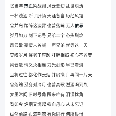
忆当年
热血
染战袍 风云变幻 乱世浪涛
一杯浊酒 断了肝肠 天涯各自 历经风霜
曾并肩 踏碎这凌霄 也曾落魄 无人
依靠
岁月如刀 刻下记号 兄弟二字 心头燃烧
风云散 豪情未曾减 一声兄弟 就等这一天
莫叹岁月 催老了容颜 肝胆相照 初心不曾变
风云散 情义永相连 刀光剑影 早已看淡
且将过往 都化作云烟 并肩携手 再闯一片天
曾落魄 孤身对冷月 也曾高歌 烈酒喝到烈
梦里常闻 旧时号角 醒来唯有 泪湿枕角
看如今 烽烟又燃起 铁血丹心 从未忘记
纵然前路 布满荆棘 有你同行 何所畏惧