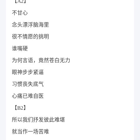
【A2】
不甘心
念头漂浮脑海里
很不情愿的挑明
谁嘴硬
为何言语，竟然苍白无力
眼神步步紧逼
习惯丧失底气
心痛已难自医
【B2】
所以我们抒发彼此难堪
就当作一场苦难