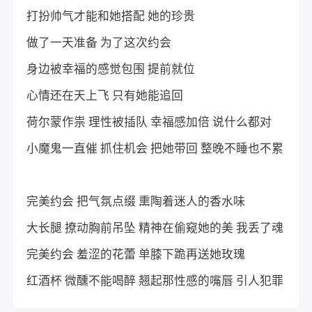
打扮帅气才能和她搭配 她的珍贵
做了一天准备 为了这次约会
身边被幸福的感觉包围 提前就位
心情还在天上飞 只有她能追回
荷尔蒙作祟 理性被插队 幸福感加倍 说什么都对
小魔鬼一直催 抓住机会 把她带回 整晚不睡也不累
完美约会 把气氛点缀 熏陶着迷人的香水味
大长腿 撩动胸前吊坠 精神在偷窥她的美 我丢了魂
完美约会 羞涩的花蕾 单膝下跪再送她玫瑰
红酒杯 微醺不能喝醉 翘起那性感的嘴唇 引人犯罪