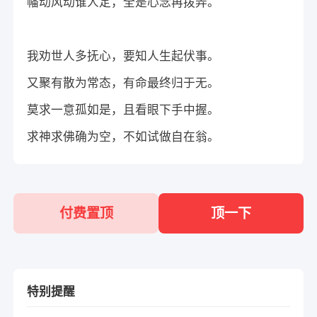
幡动风动谁人定，全是心念再拨弄。
我劝世人多抚心，要知人生起伏事。
又聚有散为常态，有命最终归于无。
莫求一意孤如是，且看眼下手中握。
求神求佛确为空，不如试做自在翁。
付费置顶
顶一下
特别提醒