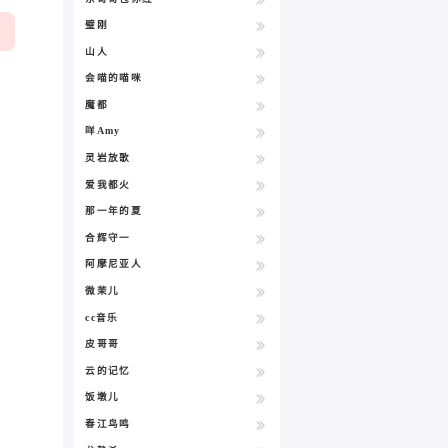
璧刚
山人
会喵的喵咪
魔都
咩Amy
灵岩放歌
爱我都火
那一年的夏
合辉守一
阿摩尼亚人
微茉儿
cc音乐
皮哥哥
云的记忆
饭墩儿
春江鸟鸣