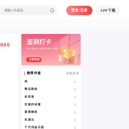
登录/注册
APP下载
000
每日签到可直接获取20积分
立即领取
推荐作者
我要推荐
闯
精品歌曲
俞若涵
优雅的地雷
萧箫舞雨
朱潇沅
千代词曲乐园