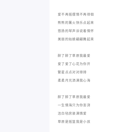
爱不再摇摆情不再徘徊
熊熊的篝火快乐点起来
悠扬的琴声诉说着情怀
美丽的姑娘翩翩舞起来
醉了醉了草原我最爱
爱了爱了心花为你开
繁星点点对对排排
柔柔月光洒满我心海
醉了醉了草原我最爱
一生情海只为你澎湃
洁白毡房装满情爱
草原是摇篮我是小孩