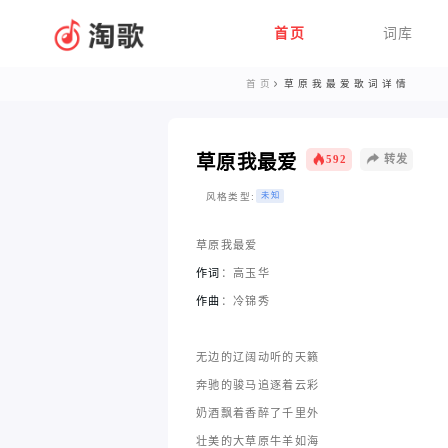
首页
词库
首页
草原我最爱歌词详情
草原我最爱
592
转发
风格类型:
未知
草原我最爱
作词
：高玉华
作曲
：冷锦秀
无边的辽阔动听的天籁
奔驰的骏马追逐着云彩
奶酒飘着香醉了千里外
壮美的大草原牛羊如海