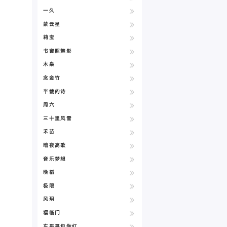
一久
蒙云星
莉宝
书窗照魅影
木枭
念金竹
半截的诗
周六
三十里风雪
禾苗
暗夜高歌
音乐梦想
晚稻
极限
风玥
福临门
东哥哥包你红