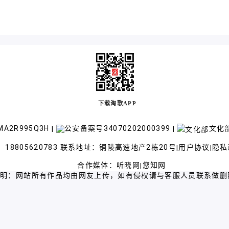
下载淘歌APP
A2R995Q3H
公安备案号34070202000399
文化部
|
|
18805620783 联系地址：铜陵高速地产2栋20号
用户协议
隐私
|
|
合作媒体：
听晓网
您知网
|
声明：网站所有作品均由网友上传，如有侵权请与客服人员联系做删