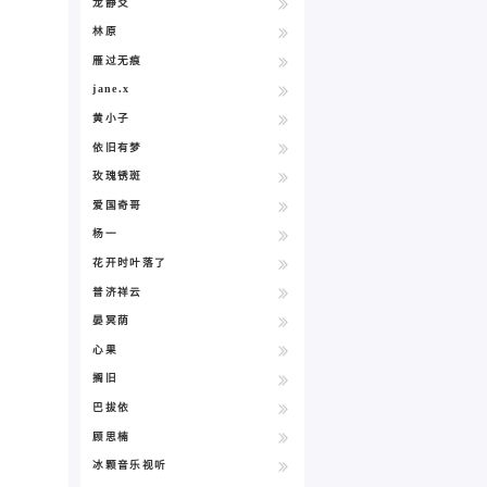
龙静爻
林原
雁过无痕
jane.x
黄小子
依旧有梦
玫瑰锈斑
爱国奇哥
杨一
花开时叶落了
普济祥云
晏冥荫
心果
搁旧
巴拔依
顾思楠
冰颗音乐视听