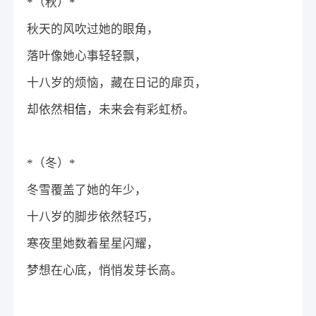
*（秋）*
秋天的风吹过她的眼角，
落叶像她心事轻轻飘，
十八岁的烦恼，藏在日记的扉页，
却依然相
信
，未来会有彩虹桥。
*（冬）*
冬雪覆盖了她的年少，
十八岁的脚步依然轻巧，
寒夜里她数着星星闪耀，
梦想在心底，悄悄发芽长高。