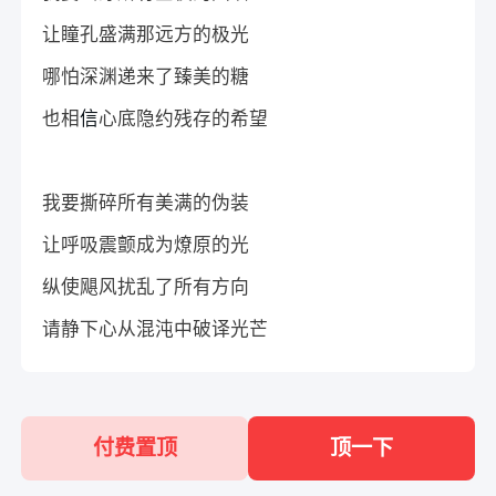
让瞳孔盛满那远方的极光
哪怕深渊递来了臻美的糖
也相
信
心底隐约残存的希望
我要撕碎所有美满的伪装
让呼吸震颤成为燎原的光
纵使飓风扰乱了所有方向
请静下心从混沌中破译光芒
付费置顶
顶一下