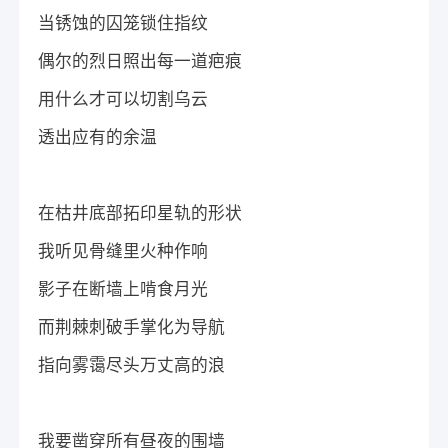
当锈蚀的囚笼锁住指纹
偶尔的烈日照出每一道疤痕
用什么才可以切割乌云
透出应有的余温
在枯井底部拓印星轨的形状
我听见骨缝里火种作响
影子在断墙上啃食月光
而荆棘刺破手掌化为导航
指向雾霭尽头万丈高的浪
我要凿穿所有昼夜的围墙