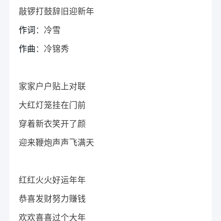
敲锣打鼓辞旧迎新年
作词
：冷雪
作曲
：冷锦秀
家家户户贴上对联
大红灯笼挂在门前
穿着新衣笑开了颜
迎来鞭炮声声飞满天
红红火火好运年年
恭喜发财努力赚钱
欢欢喜喜过个大年