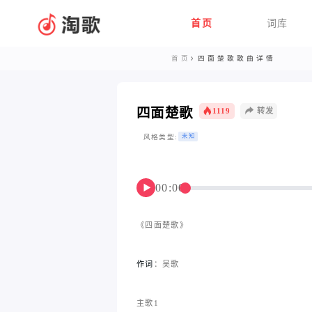
首页
词库
首页
四面楚歌歌曲详情
四面楚歌
1119
转发
风格类型:
未知
00:00
▶
《四面楚歌》
作词
：吴歌
主歌1