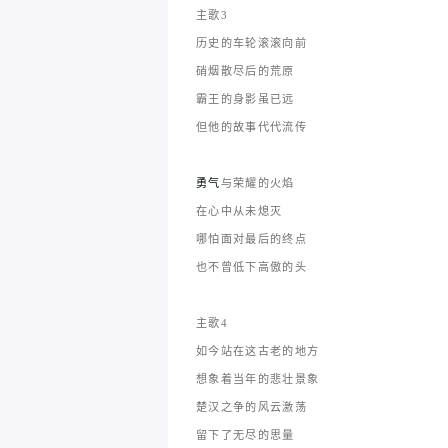
主歌3
历史的车轮滚滚向前
硝烟散尽后的荒原
霸王的身影虽已远
但他的故事代代流传
勇气
与荣耀的火焰
在心中从未熄灭
哪怕面对最后的终点
也不曾低下高傲的头
主歌4
如今站在这古老的地方
想象着当年的悲壮景象
楚汉之争的风云激荡
留下了无尽的思量