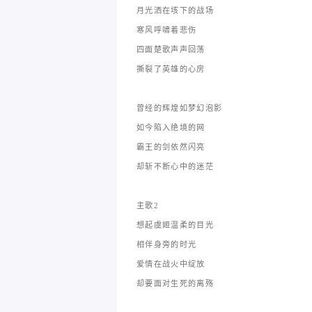
月光洒在垓下的战场
寒风呼啸着悲伤
四面楚歌声声回荡
撕裂了英雄的心房
曾经的辉煌如梦幻泡影
如今陷入绝境的网
霸王的剑依然闪亮
却斩不断心中的迷茫
主歌2
想起虞姬温柔的目光
相伴身旁的时光
爱情在战火中绽放
却要面对生死的离殇