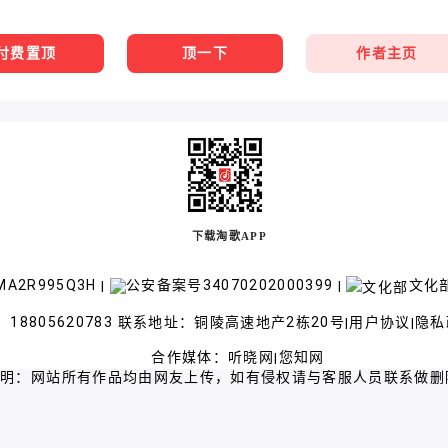
作者主页
付费置顶
顶一下
下载淘歌APP
A2R995Q3H
公安备案号34070202000399
文化部
|
|
18805620783 联系地址：铜陵高速地产2栋20号
用户协议
隐私
|
|
合作媒体：
听晓网
您知网
|
声明：网站所有作品均由网友上传，如有侵权请与客服人员联系做删