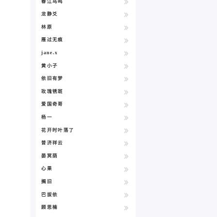
春江鸟鸣
龙静爻
林原
雁过无痕
jane.x
黄小子
依旧有梦
玫瑰锈斑
爱国奇哥
杨一
花开时叶落了
普济祥云
晏冥荫
心果
搁旧
巴拔依
顾思楠