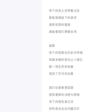
垓下的泥土还带着过往
那是英雄留下的滚烫
虽败犹荣的篇章
激励着我们勇敢去闯
副歌
垓下的悲歌在历史中传唱
英雄末路的悲壮让人难忘
那一场生死的较量
铭刻了岁月的沧桑
我们在故事里回望
感受着那份决绝与刚强
垓下的夜色虽已凉
但传奇永远在闪耀光芒