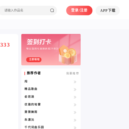
登录/注册
APP下载
333
每日签到可直接获取20积分
立即领取
推荐作者
我要推荐
闯
精品歌曲
俞若涵
优雅的地雷
萧箫舞雨
朱潇沅
千代词曲乐园