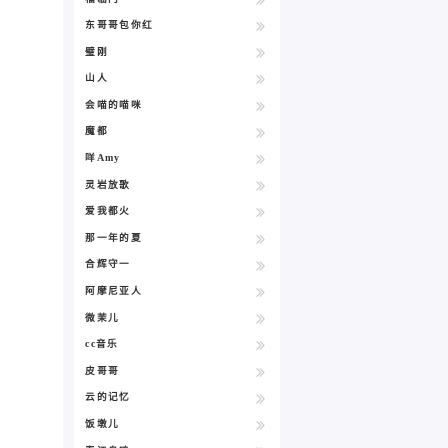
东哥哥包你红
璧刚
山人
会喵的喵咪
魔都
咩Amy
灵岩放歌
爱我都火
那一年的夏
合辉守一
阿摩尼亚人
微茉儿
cc音乐
皮哥哥
云的记忆
饭墩儿