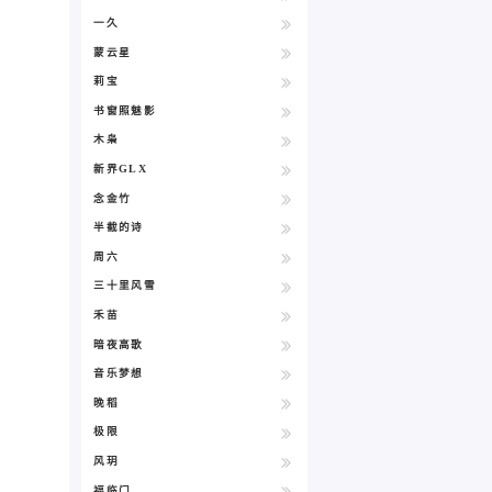
一久
蒙云星
莉宝
书窗照魅影
木枭
新界GLX
念金竹
半截的诗
周六
三十里风雪
禾苗
暗夜高歌
音乐梦想
晚稻
极限
风玥
福临门