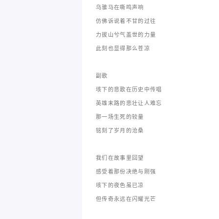
乌骓马在嘶鸣声响
仿佛诉说着不甘的过往
力拔山兮气盖世的力量
此刻也显得那么苍凉
副歌
垓下的悲歌在历史中传唱
英雄末路的悲壮让人难忘
那一场生死的较量
铭刻了岁月的沧桑
我们在故事里回望
感受着那份决绝与刚强
垓下的夜色虽已凉
但传奇永远在闪耀光芒