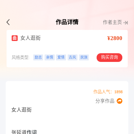
作品详情
作者主页
¥2800
女人逛街
曲
购买咨询
风格类型:
励志
亲情
爱情
古风
民族
作品人气：1898
分享作品
女人逛街
张延道
作词