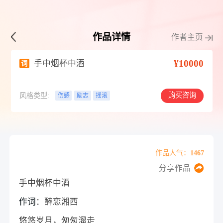
作品详情
作者主页
¥10000
手中烟杯中酒
词
购买咨询
风格类型:
伤感
励志
摇滚
作品人气：1467
分享作品
手中烟杯中酒
作词
：醉恋湘西
悠悠岁月，匆匆溜走