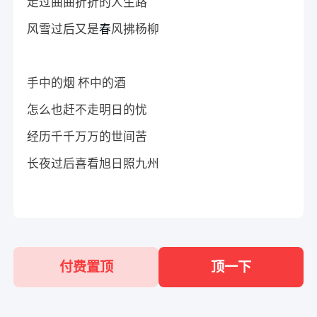
走过曲曲折折的人生路
风雪过后又是
春
风拂杨柳
手中的烟 杯中的酒
怎么也赶不走明日的忧
经历千千万万的世间苦
长夜过后喜看旭日照九州
付费置顶
顶一下