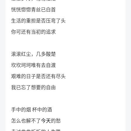
恍恍惚惚青丝已白首
生活的重担是否压弯了头
你可还有当初的追求
滚滚红尘，几多酸楚
坎坎坷坷唯有去自渡
艰难的日子是否还有尽头
我已忘了想要的自由
手中的烟 杯中的酒
怎么也解不了
今天
的愁