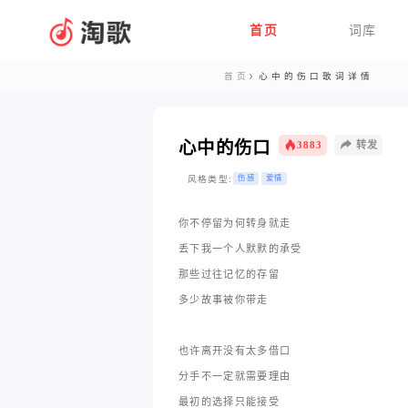
首页
词库
首页
心中的伤口歌词详情
心中的伤口
3883
转发
风格类型:
伤感
爱情
你不停留为何转身就走
丢下我一个人默默的承受
那些过往记忆的存留
多少故事被你带走
也许离开没有太多借口
分手不一定就需要理由
最初的选择只能接受