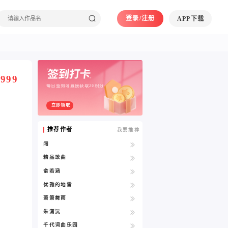
登录/注册
APP下载
999
每日签到可直接获取20积分
立即领取
推荐作者
我要推荐
闯
精品歌曲
俞若涵
优雅的地雷
萧箫舞雨
朱潇沅
千代词曲乐园