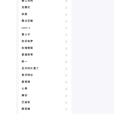
春江鸟鸣
龙静爻
林原
雁过无痕
jane.x
黄小子
依旧有梦
玫瑰锈斑
爱国奇哥
杨一
花开时叶落了
普济祥云
晏冥萌
心果
搁旧
巴拔依
顾思楠