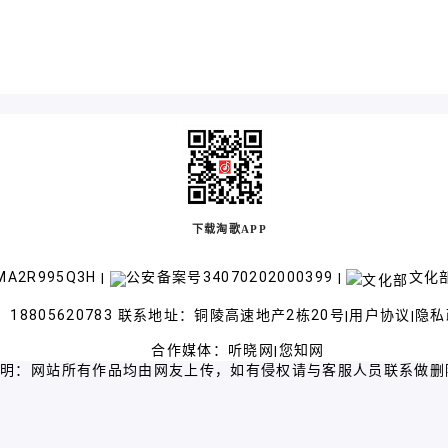
下载淘歌APP
A2R995Q3H
公安备案号34070202000399
文化部
|
|
18805620783 联系地址：铜陵高速地产2栋20号
用户协议
隐私
|
|
合作媒体：
听晓网
您知网
|
声明：网站所有作品均由网友上传，如有侵权请与客服人员联系做删