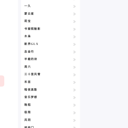
一久
蒙云星
莉宝
书窗照魅影
木枭
新界GLX
念金竹
半截的诗
周六
三十里风雪
禾苗
暗夜高歌
音乐梦想
晚稻
极限
风玥
福临门