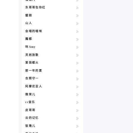
东哥哥包你红
璧刚
山人
会喵的喵咪
魔都
咩Amy
灵岩放歌
爱我都火
那一年的夏
合辉守一
阿摩尼亚人
微茉儿
cc音乐
皮哥哥
云的记忆
饭墩儿