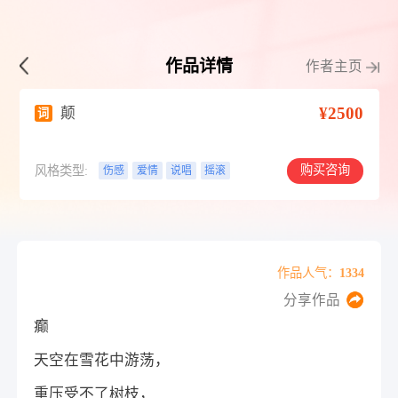
作品详情
作者主页
¥2500
颠
词
购买咨询
风格类型:
伤感
爱情
说唱
摇滚
作品人气：1334
分享作品
癫
天空在雪花中游荡，
重压受不了树枝，