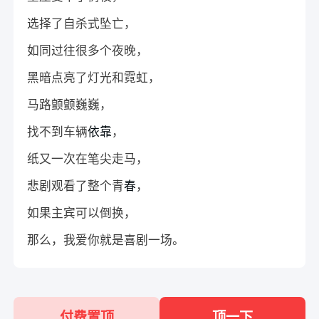
选择了自杀式坠亡，
如同过往很多个夜晚，
黑暗点亮了灯光和霓虹，
马路颤颤巍巍，
找不到车辆
依靠
，
纸又一次在笔尖走马，
悲剧观看了整个青
春
，
如果主宾可以倒换，
那么，我爱你就是喜剧一场。
付费置顶
顶一下