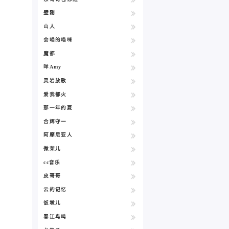
璧刚
山人
会喵的喵咪
魔都
咩Amy
灵岩放歌
爱我都火
那一年的夏
合辉守一
阿摩尼亚人
微茉儿
cc音乐
皮哥哥
云的记忆
饭墩儿
春江鸟鸣