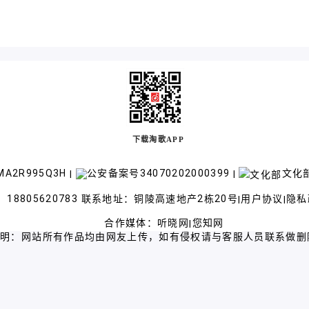
下载淘歌APP
A2R995Q3H
公安备案号34070202000399
文化部
|
|
18805620783 联系地址：铜陵高速地产2栋20号
用户协议
隐私
|
|
合作媒体：
听晓网
您知网
|
声明：网站所有作品均由网友上传，如有侵权请与客服人员联系做删