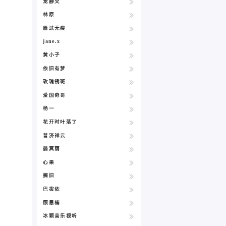
龙静爻
林原
雁过无痕
jane.x
黄小子
依旧有梦
玫瑰锈斑
爱国奇哥
杨一
花开时叶落了
普济祥云
晏冥荫
心果
搁旧
巴拔依
顾思楠
冰颗音乐视听