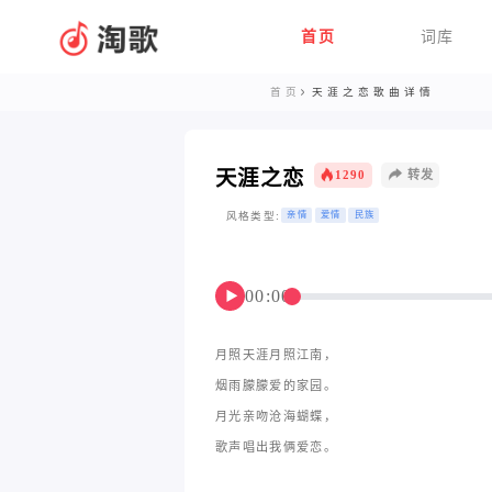
首页
词库
首页
天涯之恋歌曲详情
天涯之恋
1290
转发
风格类型:
亲情
爱情
民族
00:00
▶
月照天涯月照江南，
烟雨朦朦爱的家园。
月光亲吻沧海蝴蝶，
歌声唱出我俩爱恋。