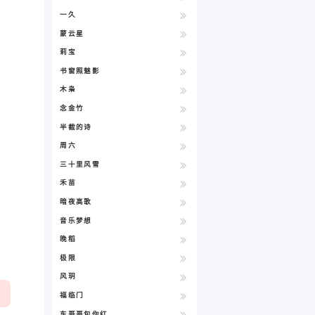
一久
蒙云星
莉宝
书窗照魅影
木枭
念金竹
半截的诗
周六
三十里风雪
禾苗
暗夜高歌
音乐梦想
晚稻
极限
风玥
福临门
东哥哥包你红