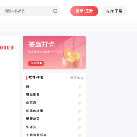
登录/注册
APP下载
0000
每日签到可直接获取20积分
立即领取
推荐作者
我要推荐
闯
精品歌曲
俞若涵
优雅的地雷
萧箫舞雨
朱潇沅
千代词曲乐园