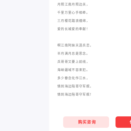
月照江南月照边关，
千里万里心手相牵。
三月樱花踏浪缠绵，
爱的长城爱的奉献！
啊江南阿妹天涯兵恋，
半月满月总是思念。
兵哥哥又要上前线，
海峡疆域不容来犯。
多少眷念化作江水，
情到海边陪哥守军舰，
情到海边陪哥守军舰！
购买咨询