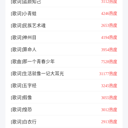
[歌词]蓝颜知己
3112热度
[歌词]小青蛙
4246热度
[歌词]民族艺术魂
2653热度
[歌词]神州目
4194热度
[歌词]算命人
3954热度
[歌曲]那一个青春少年
7528热度
[歌词]生活就像一记大耳光
31177热度
[歌词]五字经
3245热度
[歌词]假像
3055热度
[歌词]惶恐
3012热度
[歌词]白衣行
2913热度