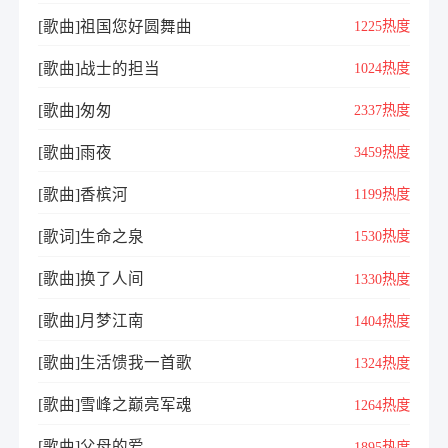
[歌曲]祖国您好圆舞曲
1225热度
[歌曲]战士的担当
1024热度
[歌曲]匆匆
2337热度
[歌曲]雨夜
3459热度
[歌曲]香槟河
1199热度
[歌词]生命之泉
1530热度
[歌曲]换了人间
1330热度
[歌曲]月梦江南
1404热度
[歌曲]生活馈我一首歌
1324热度
[歌曲]雪峰之巅亮军魂
1264热度
[歌曲]父母的爱
1895热度