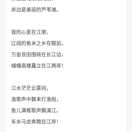
岸边是美丽的芦苇滩。
我的心爱在江南，
辽阔的鱼米之乡在眼前。
万亩良田围绕在长江边，
幢幢高楼矗立在江两岸！
江水茫茫云雾间，
渔歌声中飘来打渔船，
鱼儿满框歌声飘满江。
车水马龙奔跑在江岸！