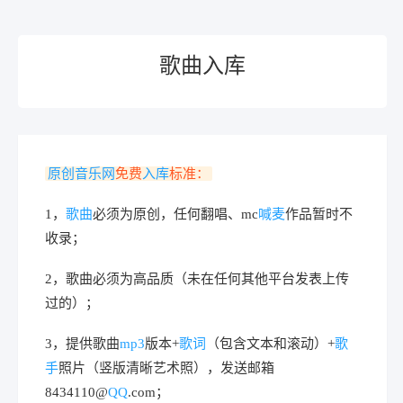
歌曲入库
原创音乐网
免费
入库
标准：
1，
歌曲
必须为原创，任何翻唱、mc
喊麦
作品暂时不
收录；
2，歌曲必须为高品质（未在任何其他平台发表上传
过的）；
3，提供歌曲
mp3
版本+
歌词
（包含文本和滚动）+
歌
手
照片（竖版清晰艺术照），发送邮箱
8434110@
QQ
.com；