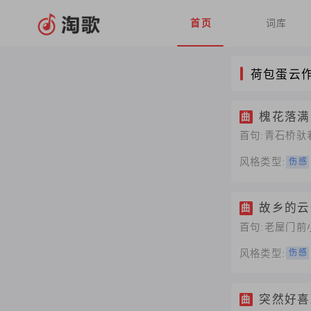
首页
词库
荷包蛋云
槐花落满
曲
首句:青石桥
风格类型:
伤感
故乡的云
曲
首句:老屋门
风格类型:
伤感
突然好喜
曲