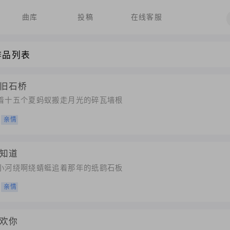
曲库
投稿
在线客服
作品列表
旧石桥
驮着十五个夏蚂蚁搬走月光的碎瓦墙根
亲情
知道
前小河绕啊绕蜻蜓追着那年的纸鹞石板
亲情
欢你