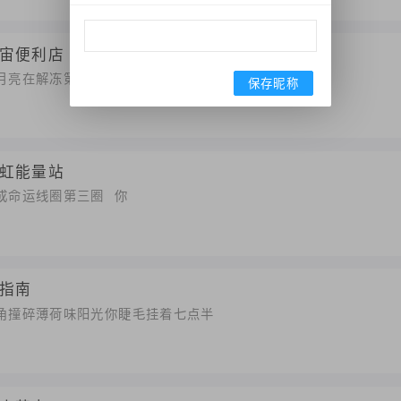
宙便利店
月亮在解冻第23分钟 你发梢
保存昵称
虹能量站
成命运线圈第三圈 你
指南
转角撞碎薄荷味阳光你睫毛挂着七点半