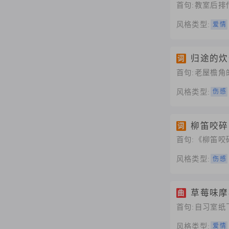
首句:教室后排
风格类型:
爱情
归途的炊
词
首句:老屋檐角
风格类型:
伤感
柳笛咬碎
词
首句:《柳笛咬
风格类型:
伤感
草莓味摩
曲
首句:自习室纸
风格类型:
爱情