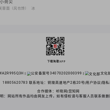
小荷尖
芙蓉面（风也馋） 冰
下载淘歌APP
A2R995Q3H
公安备案号34070202000399
文化部
|
|
18805620783 联系地址：铜陵高速地产2栋20号
用户协议
隐私
|
|
合作媒体：
听晓网
您知网
|
声明：网站所有作品均由网友上传，如有侵权请与客服人员联系做删