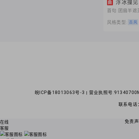
浮冰撞见
曲
首句:团扇半遮
风格类型:
古风
皖ICP备18013063号-3
营业执照号:91340700M
|
联系电话：
免责
在线
客服