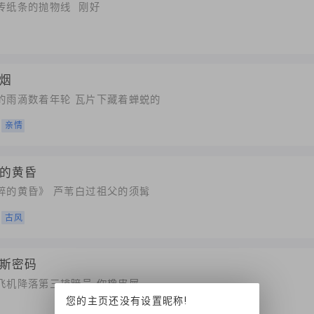
传纸条的抛物线 刚好
烟
的雨滴数着年轮 瓦片下藏着蝉蜕的
亲情
的黄昏
碎的黄昏》 芦苇白过祖父的须髯
古风
斯密码
飞机降落第三排暗号 你橡皮屑
您的主页还没有设置昵称!