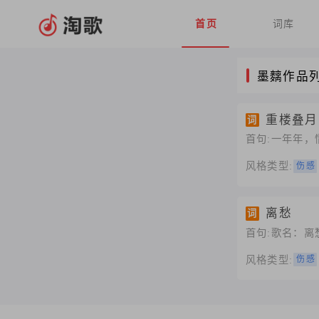
首页
词库
墨麶作品
重楼叠月
词
首句:一年年
风格类型:
伤感
离愁
词
首句:歌名：
风格类型:
伤感