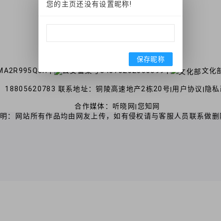
您的主页还没有设置昵称!
下载淘歌APP
保存昵称
A2R995Q3H
公安备案号34070202000399
文化部
|
|
18805620783 联系地址：铜陵高速地产2栋20号
用户协议
隐私
|
|
合作媒体：
听晓网
您知网
|
声明：网站所有作品均由网友上传，如有侵权请与客服人员联系做删