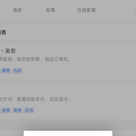
曲库
投稿
在线客服
列表
・离歌
，情缱绻，谁知他梦断，独自已难欢。
爱情
古风
离愁作词：墨麶这般年月，风轻雨冷，
亲情
爱情
古风