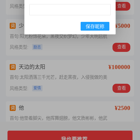
查看
风格类型:
伤感
¥5000
少年
词
保存昵称
首句:阳光粉饰花朵，黑夜交织梦幻，少年天明启航
查看
风格类型:
励志
¥100000
天边的太阳
词
首句:太阳洒落三千光芒，赶走黑夜，入侵我做的美
查看
风格类型:
爱情
¥2500
他
词
首句:他垫着脚尖，他挥舞翅膀，他文质彬彬，他武
查看
风格类型:
爱情
我也要推荐