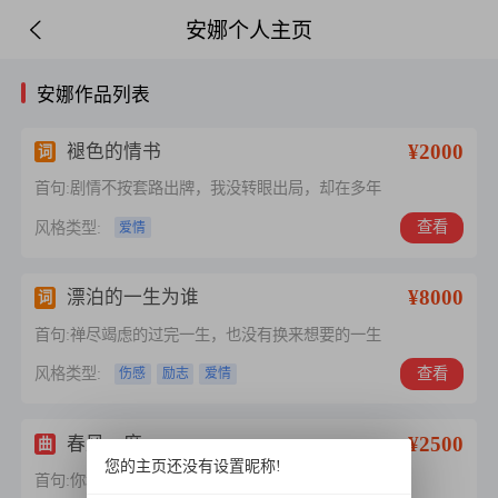
安娜个人主页
安娜作品列表
¥2000
褪色的情书
词
首句:剧情不按套路出牌，我没转眼出局，却在多年
查看
风格类型:
爱情
¥8000
漂泊的一生为谁
词
首句:禅尽竭虑的过完一生，也没有换来想要的一生
查看
风格类型:
伤感
励志
爱情
¥2500
春风一度
曲
您的主页还没有设置昵称!
首句:你和他的春风一度，我心幻化成辉，你的一招